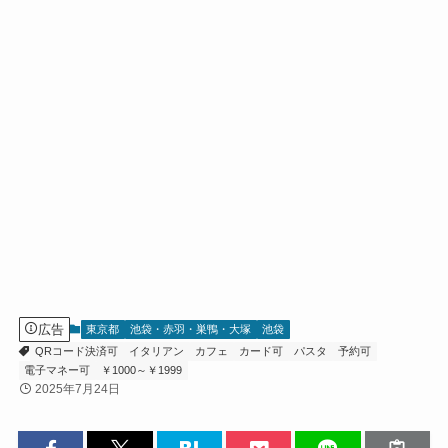
広告
東京都
池袋・赤羽・巣鴨・大塚
池袋
QRコード決済可
イタリアン
カフェ
カード可
パスタ
予約可
電子マネー可
￥1000～￥1999
2025年7月24日