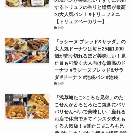
の塩パンが美味しい！すぐに完売
するトリュフの香りと塩気が最高
の大人気パン！ #トリュフミニ
【トリュフベーカリー】
池袋
「ラシーヌ ブレッド&サラダ」の
大人気ドーナツは毎日25種1,000
個が売り切れるほど美味しい！見
た目も可愛く大人向けな最高のド
ーナツ #ラシーヌブレッド&サラ
ダ #ドーナツ #池袋パン #池袋
池袋
「浅草蛸たこ×ころも兄弟」のた
こせんがとろとろたこ焼きにパリ
パリせんべいで美味しい！座れる
お店で休憩できてインスタ映えも
する人気店！ #蛸たこ #ころも兄