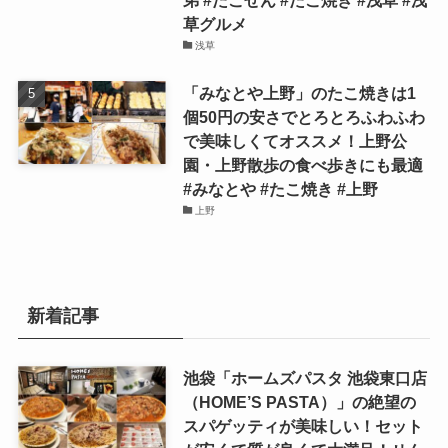
弟 #たこせん #たこ焼き #浅草 #浅
草グルメ
浅草
「みなとや上野」のたこ焼きは1
個50円の安さでとろとろふわふわ
で美味しくてオススメ！上野公
園・上野散歩の食べ歩きにも最適
#みなとや #たこ焼き #上野
上野
新着記事
池袋「ホームズパスタ 池袋東口店
（HOME’S PASTA）」の絶望の
スパゲッティが美味しい！セット