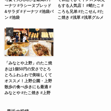
ーナツ #ラシーヌブレッド
もする人気店！ #蛸たこ #
&サラダ #ドーナツ #池袋パ
ころも兄弟 #たこせん #た
ン #池袋
こ焼き #浅草 #浅草グルメ
「みなとや上野」のたこ焼
きは1個50円の安さでとろ
とろふわふわで美味しくて
オススメ！上野公園・上野
散歩の食べ歩きにも最適 #
みなとや #たこ焼き #上野