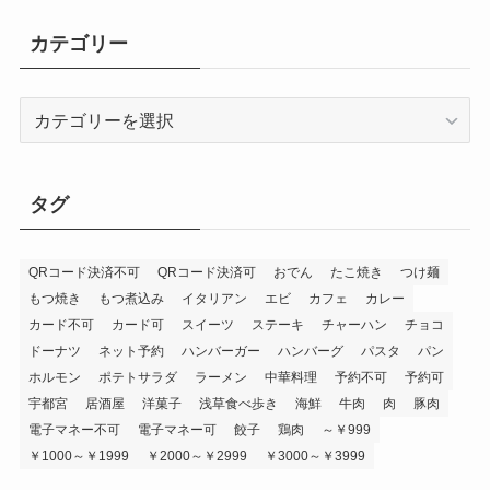
カテゴリー
カ
テ
ゴ
リ
タグ
ー
QRコード決済不可
QRコード決済可
おでん
たこ焼き
つけ麺
もつ焼き
もつ煮込み
イタリアン
エビ
カフェ
カレー
カード不可
カード可
スイーツ
ステーキ
チャーハン
チョコ
ドーナツ
ネット予約
ハンバーガー
ハンバーグ
パスタ
パン
ホルモン
ポテトサラダ
ラーメン
中華料理
予約不可
予約可
宇都宮
居酒屋
洋菓子
浅草食べ歩き
海鮮
牛肉
肉
豚肉
電子マネー不可
電子マネー可
餃子
鶏肉
～￥999
￥1000～￥1999
￥2000～￥2999
￥3000～￥3999