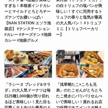
すぎる！本格派インドカレ
の白トリュフの塩パンが美
ーとマイルドとろとろチー
味しい！すぐに完売するト
ズナンでお腹いっぱい
リュフの香りと塩気が最高
【NAN STATION エソラ池
の大人気パン！ #トリュフ
袋店】 #ナンステーション
ミニ【トリュフベーカリ
#カレー #チーズナン #池袋
ー】
カレー #池袋グルメ
「ラシーヌ ブレッド&サラ
「浅草蛸たこ×ころも兄
ダ」の大人気ドーナツは毎
弟」のたこせんがとろとろ
日25種1,000個が売り切れ
たこ焼きにパリパリせんべ
るほど美味しい！見た目も
いで美味しい！座れるお店
可愛く大人向けな最高のド
で休憩できてインスタ映え