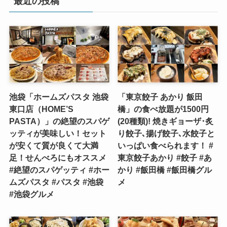
最近の投稿
池袋「ホームズパスタ 池袋
「東京餃子 あかり 飯田
東口店（HOME’S
橋」の食べ放題が1500円
PASTA）」の絶望のスパゲ
(20種類)! 焼きギョーザ･炙
ッティが美味しい！セット
り餃子､揚げ餃子､水餃子と
が安くて質が良くて大満
いっぱい食べられます！ #
足！せんべろにもオススメ
東京餃子あかり #餃子 #あ
#絶望のスパゲッティ #ホー
かり #飯田橋 #飯田橋グル
ムズパスタ #パスタ #池袋
メ
#池袋グルメ