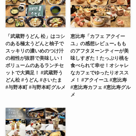
「武蔵野うどん 松」はコシ
恵比寿「カフェ アクイー
のある極太うどんと柚子で
ユ」の感想レビュー｡もも
スッキリの濃いめのつけ汁
のアフタヌーンティーが美
の相性が抜群で美味しい！
味しすぎた！たっぷり桃を
ボリュームのあるランチセ
食べられて幸せ！オシャレ
ットで大満足！ #武蔵野う
なカフェでゆったりオスス
どん松 #うどん #さいたま
メ！ #アクイーユ #恵比寿
#与野本町 #与野本町グルメ
#恵比寿カフェ #恵比寿グル
メ