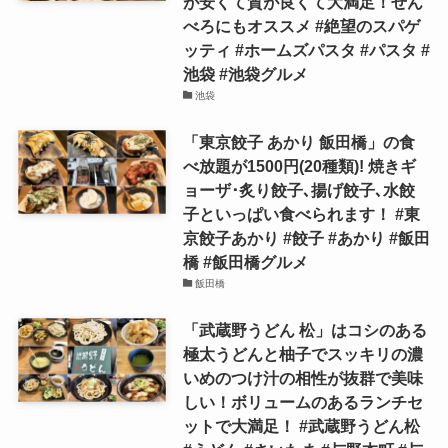
が安くて質が良くて大満足！せん
べろにもオススメ #絶望のスパゲ
ッティ #ホームズパスタ #パスタ #
池袋 #池袋グルメ
池袋
「東京餃子 あかり 飯田橋」の食
べ放題が1500円(20種類)! 焼きギ
ョーザ･炙り餃子､揚げ餃子､水餃
子といっぱい食べられます！ #東
京餃子あかり #餃子 #あかり #飯田
橋 #飯田橋グルメ
飯田橋
「武蔵野うどん 松」はコシのある
極太うどんと柚子でスッキリの濃
いめのつけ汁の相性が抜群で美味
しい！ボリュームのあるランチセ
ットで大満足！ #武蔵野うどん松