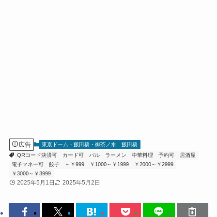
広告
東京ドーム・飯田橋・御茶ノ水
飯田橋
QRコード決済可
カード可
バル
ラーメン
中華料理
予約可
居酒屋
電子マネー可
餃子
～￥999
￥1000～￥1999
￥2000～￥2999
￥3000～￥3999
2025年5月1日
2025年5月2日