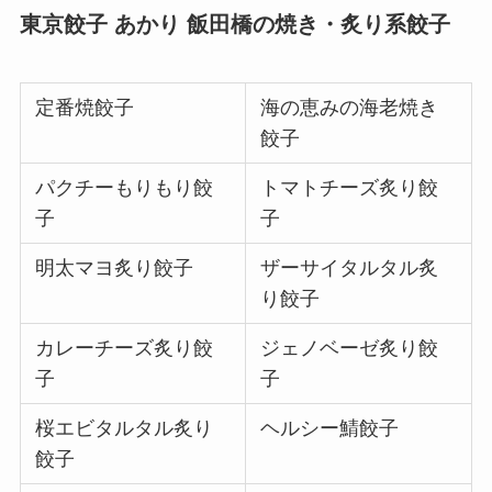
東京餃子 あかり 飯田橋の焼き・炙り系餃子
定番焼餃子
海の恵みの海老焼き
餃子
パクチーもりもり餃
トマトチーズ炙り餃
子
子
明太マヨ炙り餃子
ザーサイタルタル炙
り餃子
カレーチーズ炙り餃
ジェノベーゼ炙り餃
子
子
桜エビタルタル炙り
ヘルシー鯖餃子
餃子