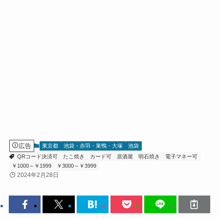
広告
東京都
池袋・赤羽・巣鴨・大塚
池袋
QRコード決済可
たこ焼き
カード可
居酒屋
明石焼き
電子マネー可
￥1000～￥1999
￥3000～￥3999
2024年2月28日