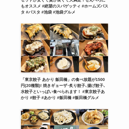
セットが安くて質が良くて大満足！せんべろに
もオススメ #絶望のスパゲッティ #ホームズパス
タ #パスタ #池袋 #池袋グルメ
「東京餃子 あかり 飯田橋」の食べ放題が1500
円(20種類)! 焼きギョーザ･炙り餃子､揚げ餃子､
水餃子といっぱい食べられます！ #東京餃子あ
かり #餃子 #あかり #飯田橋 #飯田橋グルメ