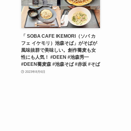
「 SOBA CAFE IKEMORI（ソバ カ
フェ イケモリ）池森そば」がそばが
風味抜群で美味しい。創作蕎麦も女
性にも人気！ #DEEN #池森秀一
#DEEN蕎麦森 #池森そば #赤坂 #そば
2023年8月6日